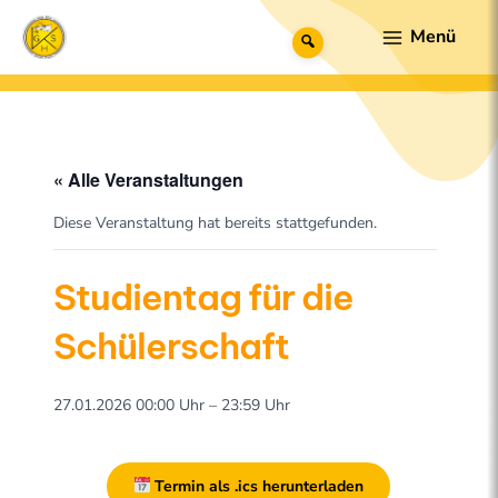
Zum
Main
Suche
Inhalt
Menu
springen
« Alle Veranstaltungen
Diese Veranstaltung hat bereits stattgefunden.
Studientag für die
Schülerschaft
27.01.2026 00:00 Uhr – 23:59 Uhr
Termin als .ics herunterladen