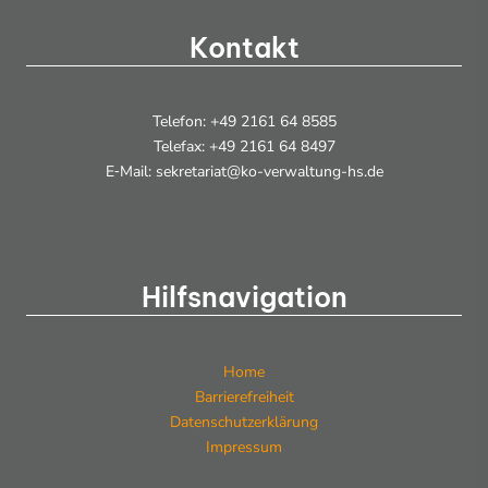
c
n
h
Kontakt
t
e
Telefon: +49 2161 64 8585
Telefax: +49 2161 64 8497
n
E‑Mail: sekretariat@ko-verwaltung-hs.de
,
N
a
Hilfsnavigation
v
i
Home
g
Barrierefreiheit
Datenschutzerklärung
a
Impressum
t