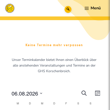
Zum
Main
Suche
Inhalt
Menu
springen
Keine Termine mehr verpassen
Unser Terminkalender bietet Ihnen einen Überblick über
alle anstehenden Veranstaltungen und Termine an der
GHS Korschenbroich.
MONTAG
DIENSTAG
MITTWOCH
DONNERSTAG
FREITAG
SAMSTAG
SONNTAG
06.08.2026
V
V
S
M
u
e
D
e
o
K
M
D
M
D
F
S
c
S
a
n
r
h