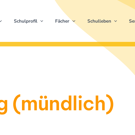
Schulprofil
Fächer
Schulleben
Se
 (mündlich)