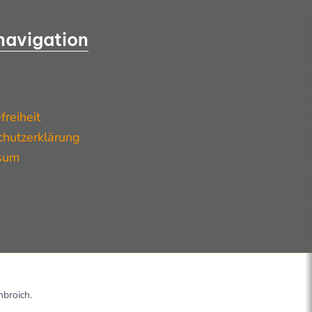
snavigation
freiheit
hutzerklärung
sum
broich.