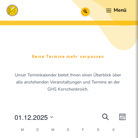
Zum
Main
Suche
Inhalt
Menu
springen
Keine Termine mehr verpassen
Unser Terminkalender bietet Ihnen einen Überblick über
alle anstehenden Veranstaltungen und Termine an der
GHS Korschenbroich.
MONTAG
DIENSTAG
MITTWOCH
DONNERSTAG
FREITAG
SAMSTAG
SONNTAG
01.12.2025
V
V
S
M
u
e
D
e
o
K
M
D
M
D
F
S
c
S
a
n
r
h