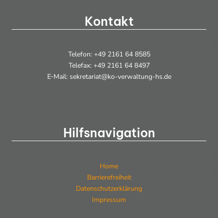
c
n
h
Kontakt
t
e
Telefon: +49 2161 64 8585
Telefax: +49 2161 64 8497
n
E‑Mail: sekretariat@ko-verwaltung-hs.de
,
N
a
Hilfsnavigation
v
i
Home
g
Barrierefreiheit
Datenschutzerklärung
a
Impressum
t