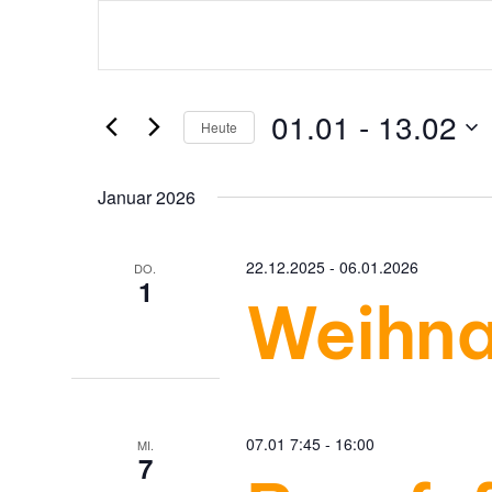
V
e
01.01
 - 
13.02
Heute
r
D
a
Januar 2026
a
t
u
22.12.2025
-
06.01.2026
DO.
n
1
m
Weihna
w
s
ä
h
l
t
07.01 7:45
-
16:00
MI.
e
7
n