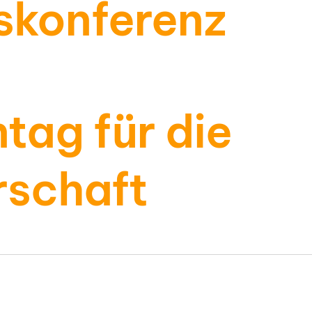
skonferenz
tag für die
rschaft