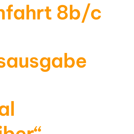
nfahrt 8b/c
sausgabe
al
iber“