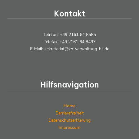
c
n
h
Kontakt
t
e
Telefon: +49 2161 64 8585
Telefax: +49 2161 64 8497
n
E‑Mail: sekretariat@ko-verwaltung-hs.de
,
N
a
Hilfsnavigation
v
i
Home
g
Barrierefreiheit
Datenschutzerklärung
a
Impressum
t