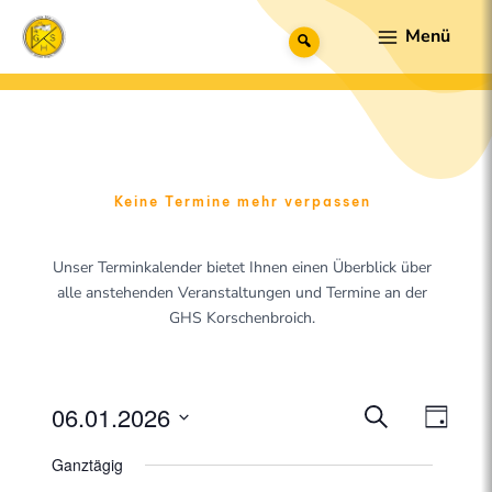
Zum
Main
Suche
Inhalt
Menu
springen
Keine Termine mehr verpassen
Unser Terminkalender bietet Ihnen einen Überblick über
alle anstehenden Veranstaltungen und Termine an der
GHS Korschenbroich.
06.01.2026
V
V
S
T
u
e
D
e
a
c
Ganztägig
a
g
r
h