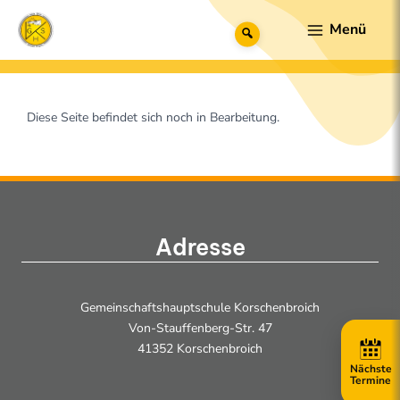
Zum
Main
Suche
Inhalt
Menu
springen
Diese Seite befindet sich noch in Bearbeitung.
Adresse
Gemeinschaftshauptschule Korschenbroich
Von-Stauffenberg-Str. 47
41352 Korschenbroich