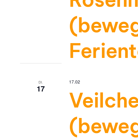
(beweg
Ferien
17.02
DI.
17
Veilch
(beweg