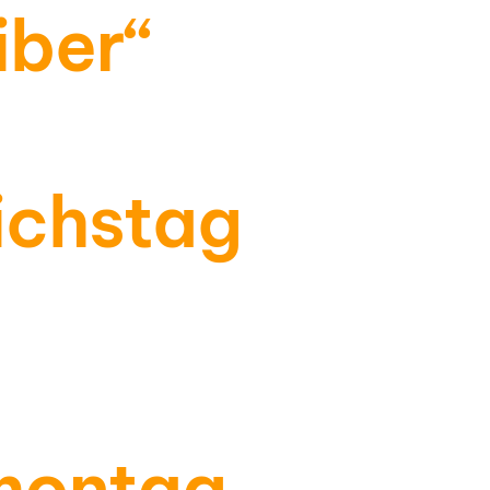
iber“
ichstag
montag