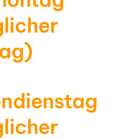
licher
tag)
endienstag
licher