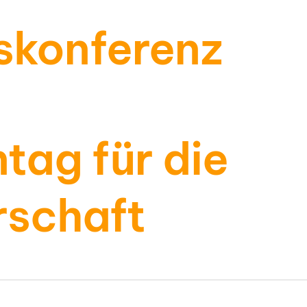
skonferenz
tag für die
rschaft