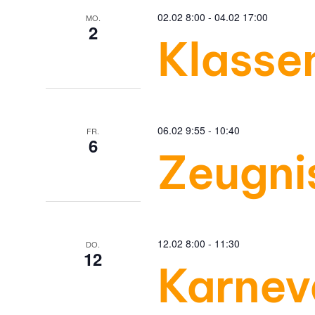
t
02.02 8:00
-
04.02 17:00
MO.
2
Klasse
e
n
06.02 9:55
-
10:40
FR.
6
,
Zeugni
N
a
12.02 8:00
-
11:30
DO.
12
Karnev
v